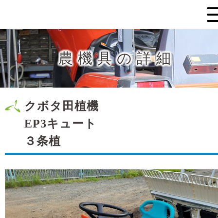
農機具の詳細
クボタ田植機
EP3キュート
３条植