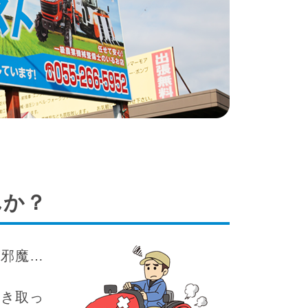
んか？
が邪魔…
引き取っ