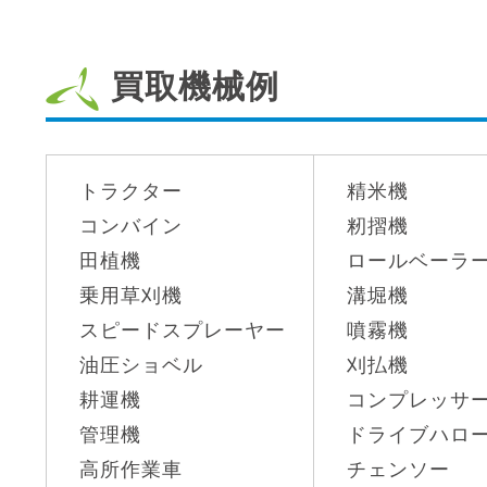
買取機械例
トラクター
精米機
コンバイン
籾摺機
田植機
ロールベーラ
乗用草刈機
溝堀機
スピードスプレーヤー
噴霧機
油圧ショベル
刈払機
耕運機
コンプレッサ
管理機
ドライブハロ
高所作業車
チェンソー