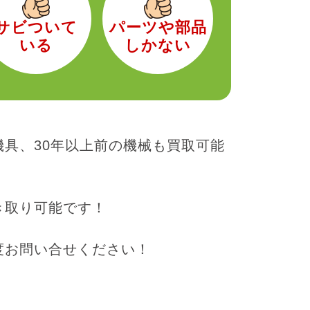
サビついて
パーツや部品
いる
しかない
具、30年以上前の機械も買取可能
き取り可能です！
度お問い合せください！