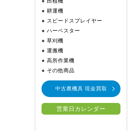
●
田植機
●
耕運機
●
スピードスプレイヤー
●
ハーベスター
●
草刈機
●
運搬機
●
高所作業機
●
その他商品
中古農機具 現金買取
営業日カレンダー