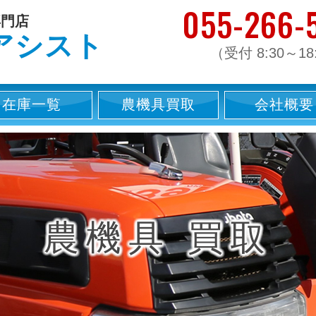
055-266-
買取は山梨の株式会社アシストまで
専門店
アシスト
（受付 8:30～18
在庫一覧
農機具買取
会社概要
農機具 買取