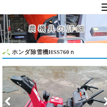
農機具の詳細
ホンダ除雪機HSS760ｎ