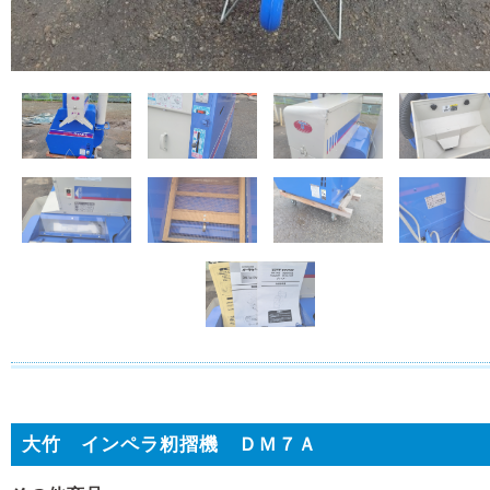
大竹 インペラ籾摺機 ＤＭ７Ａ