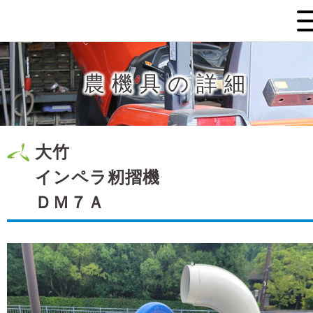
農機具の詳細
大竹
インペラ籾摺機
ＤＭ７Ａ